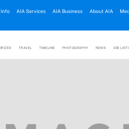
Info
AIA Services
AIA Business
About AIA
Med
ORIZED
TRAVEL
TIMELINE
PHOTOGRAPHY
NEWS
JOB LIST