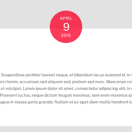
APRIL
9
2015
eo. Suspendisse porttitor laoreet neque, et bibendum lacus euismod id. In
e orci lorem, accumsan sed aliquam sed, pretium sed nunc. Maecenas conse
 ut volutpat. Lorem ipsum dolor sit amet, consectetur adipiscing elit. 
si. Praesent luctus, neque dictum feugiat maximus, sem enim maximus i
ue in massa porta gravida. Nullam et ex eget diam mollis hendrerit id 