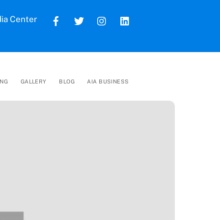
ia Center
ING
GALLERY
BLOG
AIA BUSINESS