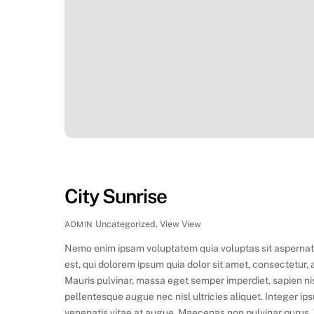
City Sunrise
Uncategorized
,
View
View
ADMIN
Nemo enim ipsam voluptatem quia voluptas sit aspernatu
est, qui dolorem ipsum quia dolor sit amet, consectetur
Mauris pulvinar, massa eget semper imperdiet, sapien ni
pellentesque augue nec nisl ultricies aliquet. Integer ip
venenatis vitae at augue. Maecenas non pulvinar purus. V