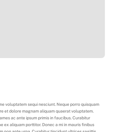
ione voluptatem sequi nesciunt. Neque porro quisquam
abore et dolore magnam aliquam quaerat voluptatem.
ames ac ante ipsum primis in faucibus. Curabitur
e ex aliquam porttitor. Donec a mi in mauris finibus
non ante urna. Curabitur tincidunt ultrices sagittis.