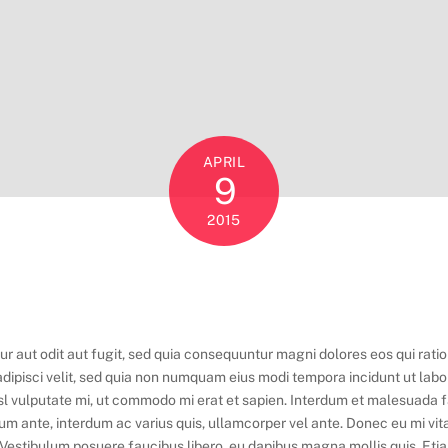
APRIL
9
2015
r aut odit aut fugit, sed quia consequuntur magni dolores eos qui rat
, adipisci velit, sed quia non numquam eius modi tempora incidunt ut l
sl vulputate mi, ut commodo mi erat et sapien. Interdum et malesuada f
sum ante, interdum ac varius quis, ullamcorper vel ante. Donec eu mi vita
estibulum posuere faucibus libero, eu dapibus magna mollis quis. Etiam 