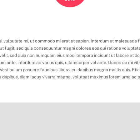
isl vulputate mi, ut commodo mi erat et sapien. Interdum et malesuada
aut fugit, sed quia consequuntur magni dolores eos qui ratione volupta
i velit, sed quia non numquam eius modi tempora incidunt ut labore et
sum ante, interdum ac varius quis, ullamcorper vel ante. Donec eu mi vita
estibulum posuere faucibus libero, eu dapibus magna mollis quis. Etiam 
s dapibus, diam lacus viverra magna, volutpat maximus lorem urna ac puru